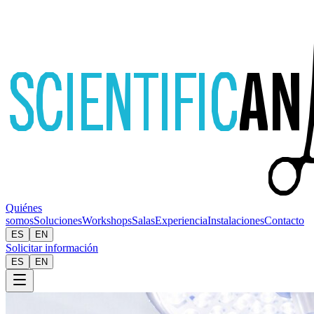
Quiénes
somos
Soluciones
Workshops
Salas
Experiencia
Instalaciones
Contacto
ES
EN
Solicitar información
ES
EN